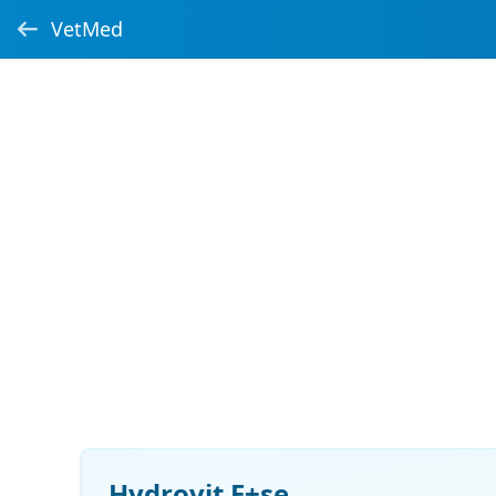
VetMed
Hydrovit E+se