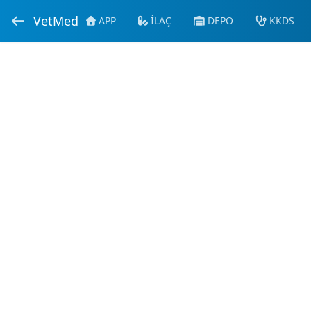
VetMed
APP
İLAÇ
DEPO
KKDS