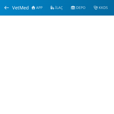
VetMed
APP
İLAÇ
DEPO
KKDS