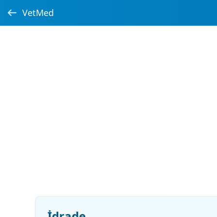
VetMed
İdrade