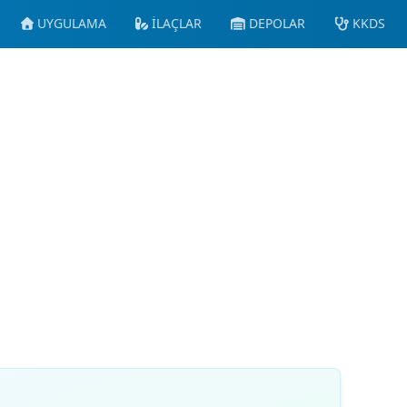
UYGULAMA
İLAÇLAR
DEPOLAR
KKDS