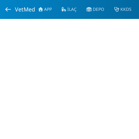
VetMed
APP
İLAÇ
DEPO
KKDS