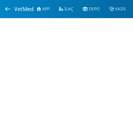
VetMed
APP
İLAÇ
DEPO
KKDS