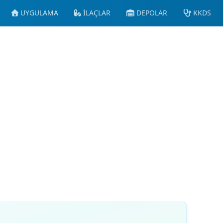
UYGULAMA
İLAÇLAR
DEPOLAR
KKDS