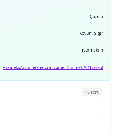
Çözelti
Koyun, Sığır
İvermektin
Avameks
Avromec
Cedora
Ecomec
Günmek %1
Iverkol
10 soru