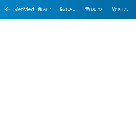
VetMed
APP
İLAÇ
DEPO
KKDS