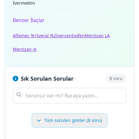
İvermektin
Benzer İlaçlar
Alfamec %1
Iveral %2
Ivercen
Ivofen
Mectizan LA
Mectizan–b
Sık Sorulan Sorular
8 soru
Tüm soruları göster (8 soru)