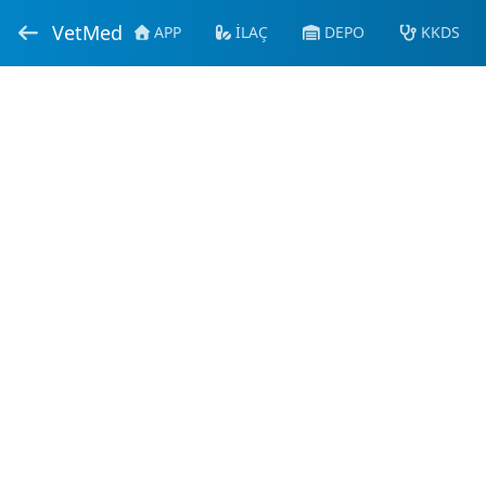
VetMed
APP
İLAÇ
DEPO
KKDS