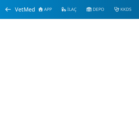
VetMed
APP
İLAÇ
DEPO
KKDS