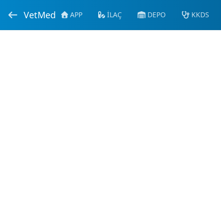
VetMed
APP
İLAÇ
DEPO
KKDS