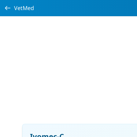
VetMed
Ivomec-C