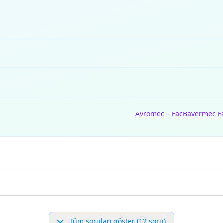
Avromec – Fac
Bavermec F
Tüm soruları göster (12 soru)