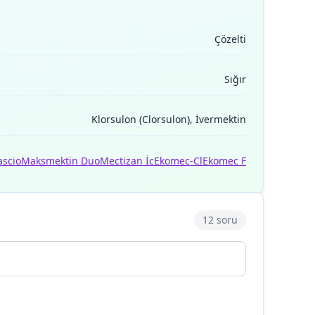
Çözelti
Sığır
Klorsulon (Clorsulon), İvermektin
ascio
Maksmektin Duo
Mectizan İc
Ekomec-Cl
Ekomec F
12 soru