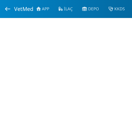
VetMed
APP
İLAÇ
DEPO
KKDS