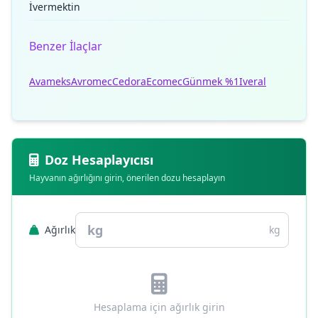
İvermektin
Benzer İlaçlar
Avameks
Avromec
Cedora
Ecomec
Günmek %1
Iveral
Doz Hesaplayıcısı
Hayvanın ağırlığını girin, önerilen dozu hesaplayın
Ağırlık
kg
Hesaplama için ağırlık girin