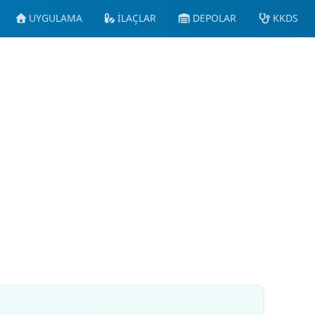
UYGULAMA
İLAÇLAR
DEPOLAR
KKDS