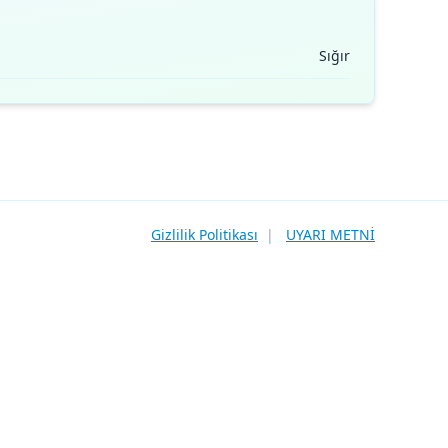
Sığır
Gizlilik Politikası
|
UYARI METNİ