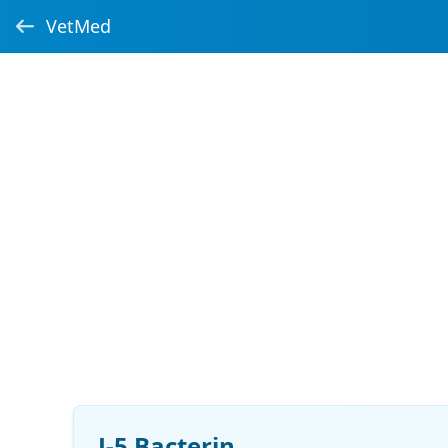
VetMed
J-5 Bacterin