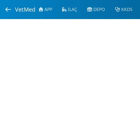
VetMed
APP
İLAÇ
DEPO
KKDS