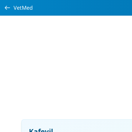
VetMed
Kafevil