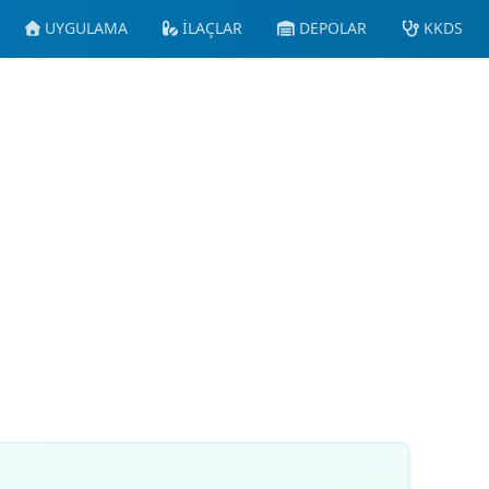
UYGULAMA
İLAÇLAR
DEPOLAR
KKDS