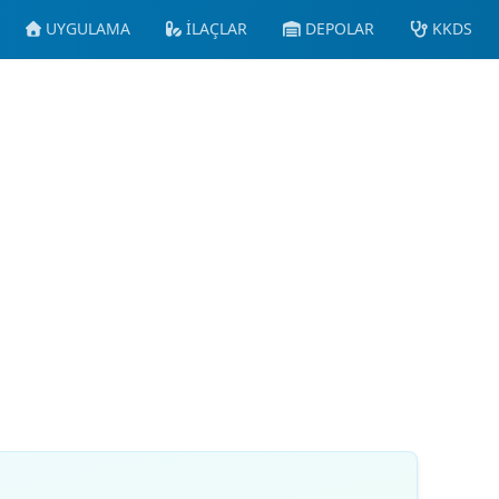
UYGULAMA
İLAÇLAR
DEPOLAR
KKDS