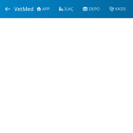
VetMed
APP
İLAÇ
DEPO
KKDS