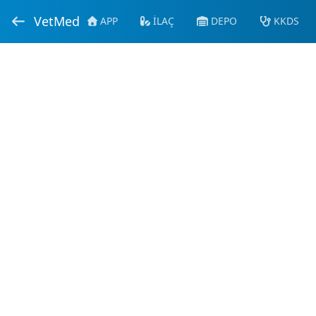
VetMed
APP
İLAÇ
DEPO
KKDS