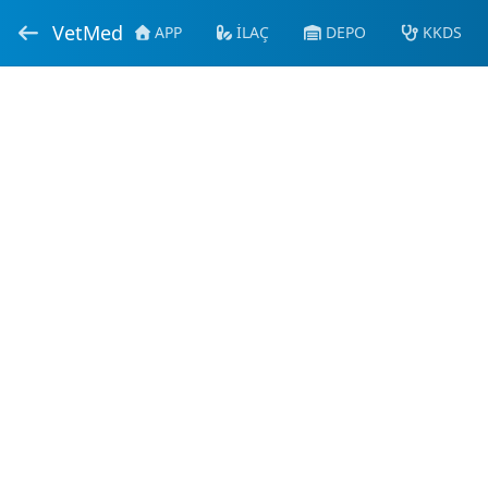
VetMed
APP
İLAÇ
DEPO
KKDS