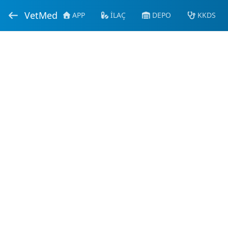
VetMed
APP
İLAÇ
DEPO
KKDS