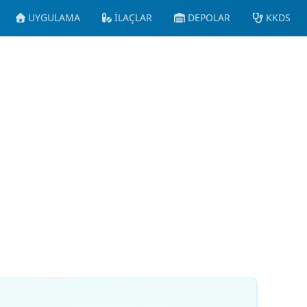
UYGULAMA
İLAÇLAR
DEPOLAR
KKDS