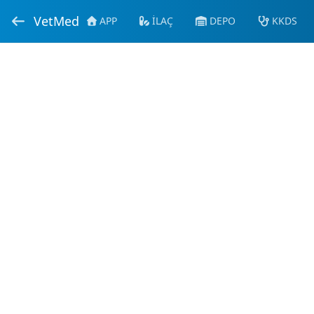
VetMed
APP
İLAÇ
DEPO
KKDS