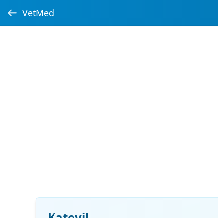
VetMed
Katovil