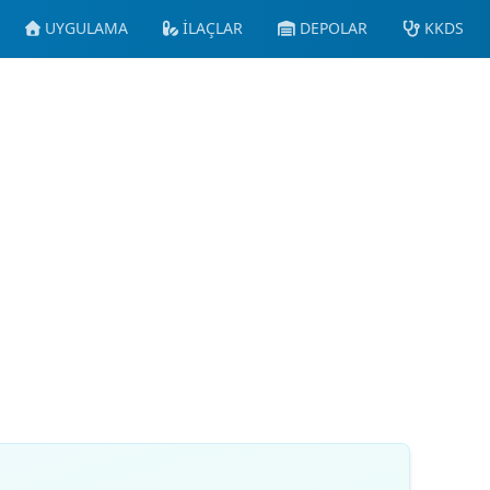
UYGULAMA
İLAÇLAR
DEPOLAR
KKDS