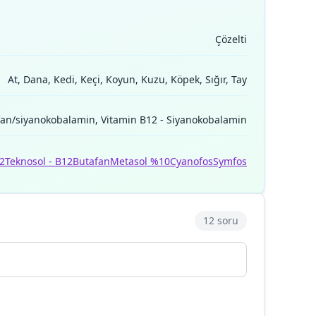
Çözelti
At, Dana, Kedi, Keçi, Koyun, Kuzu, Köpek, Sığır, Tay
fan/siyanokobalamin, Vitamin B12 - Siyanokobalamin
2
Teknosol - B12
Butafan
Metasol %10
Cyanofos
Symfos
12 soru