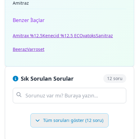
Amitraz
Benzer İlaçlar
Amitrax %12.5
Kenecid %12.5 EC
Ovatoks
Sanitraz
Beeraz
Varroset
Sık Sorulan Sorular
12 soru
Tüm soruları göster (12 soru)