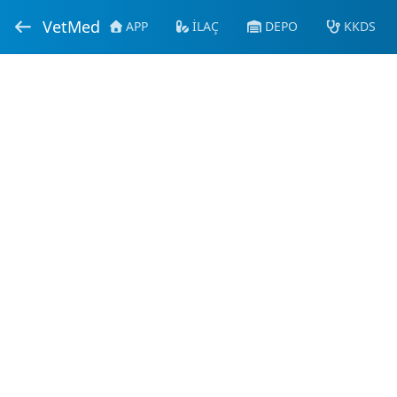
VetMed
APP
İLAÇ
DEPO
KKDS