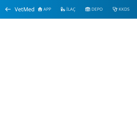
VetMed
APP
İLAÇ
DEPO
KKDS