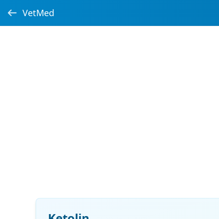
VetMed
Ketolin