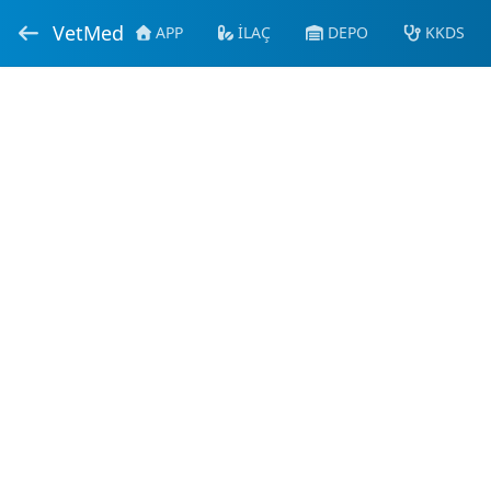
VetMed
APP
İLAÇ
DEPO
KKDS