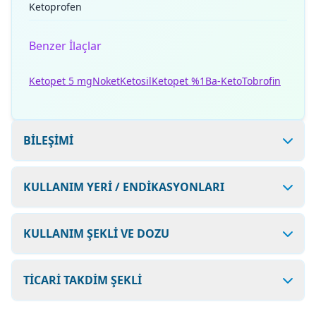
Ketoprofen
Benzer İlaçlar
Ketopet 5 mg
Noket
Ketosil
Ketopet %1
Ba-Keto
Tobrofin
BİLEŞİMİ
KULLANIM YERİ / ENDİKASYONLARI
KULLANIM ŞEKLİ VE DOZU
TİCARİ TAKDİM ŞEKLİ