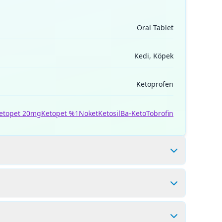
Oral Tablet
Kedi, Köpek
Ketoprofen
etopet 20mg
Ketopet %1
Noket
Ketosil
Ba-Keto
Tobrofin