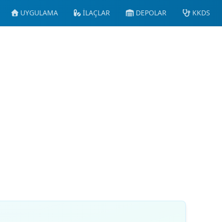
UYGULAMA
İLAÇLAR
DEPOLAR
KKDS