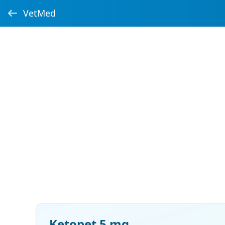
VetMed
Ketopet 5 mg