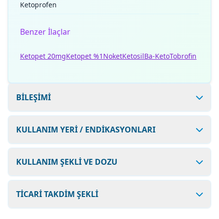
Ketoprofen
Benzer İlaçlar
Ketopet 20mg
Ketopet %1
Noket
Ketosil
Ba-Keto
Tobrofin
BİLEŞİMİ
KULLANIM YERİ / ENDİKASYONLARI
KULLANIM ŞEKLİ VE DOZU
TİCARİ TAKDİM ŞEKLİ