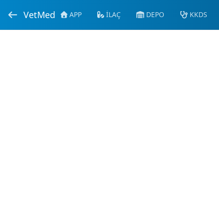
VetMed
APP
İLAÇ
DEPO
KKDS