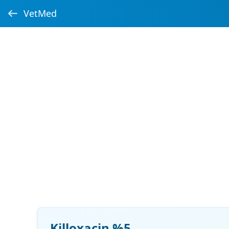
VetMed
Killoxacin %5