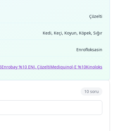
Çözelti
Kedi, Keçi, Koyun, Köpek, Sığır
Enrofloksasin
5
Enrobay %10 ENJ. Çözelti
Mediquinol-E %10
Kinoloks
10 soru