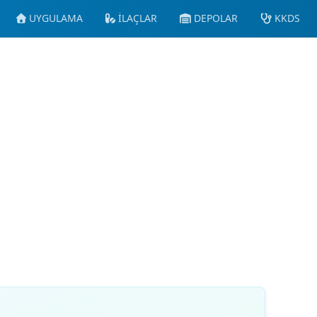
UYGULAMA
İLAÇLAR
DEPOLAR
KKDS