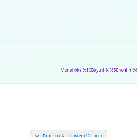
Menafloks %10
Baytril-K %5
Enofilin %
Tüm soruları göster (10 soru)