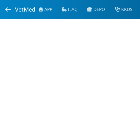
VetMed
APP
İLAÇ
DEPO
KKDS