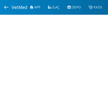
VetMed
APP
İLAÇ
DEPO
KKDS