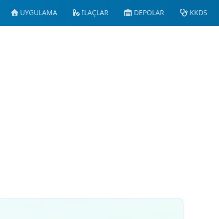
UYGULAMA
İLAÇLAR
DEPOLAR
KKDS