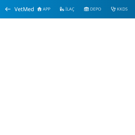
VetMed
APP
İLAÇ
DEPO
KKDS