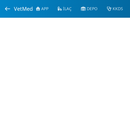
VetMed
APP
İLAÇ
DEPO
KKDS