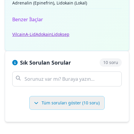
Adrenalin (Epinefrin), Lidokain (Lokal)
Benzer İlaçlar
Vilcain
A-Lid
Adokain
Lidoksep
Sık Sorulan Sorular
10 soru
Tüm soruları göster (10 soru)