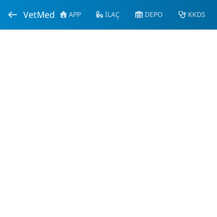
VetMed
APP
İLAÇ
DEPO
KKDS