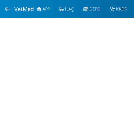
VetMed
APP
İLAÇ
DEPO
KKDS