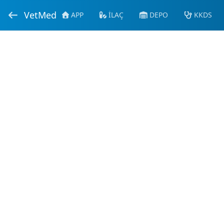
VetMed
APP
İLAÇ
DEPO
KKDS