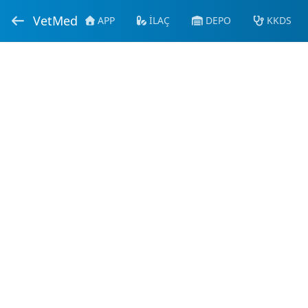
VetMed
APP
İLAÇ
DEPO
KKDS