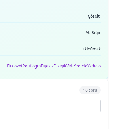
Çözelti
At, Sığır
Diklofenak
Diklovet
Reuflogin
Dijezik
Dizejik
Vet-Yzdiclo
Yzdiclo
10 soru