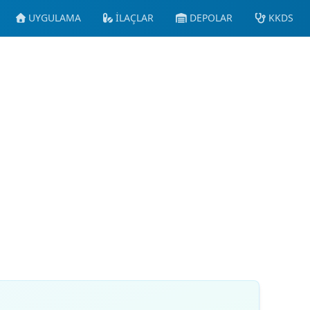
UYGULAMA
İLAÇLAR
DEPOLAR
KKDS