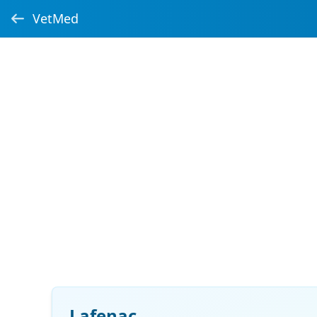
VetMed
Lafenac