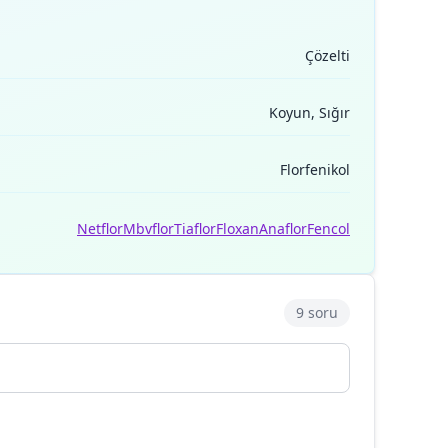
Çözelti
Koyun, Sığır
Florfenikol
Netflor
Mbvflor
Tiaflor
Floxan
Anaflor
Fencol
9 soru