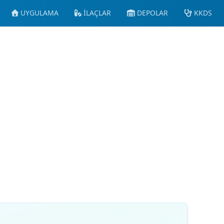
UYGULAMA
İLAÇLAR
DEPOLAR
KKDS