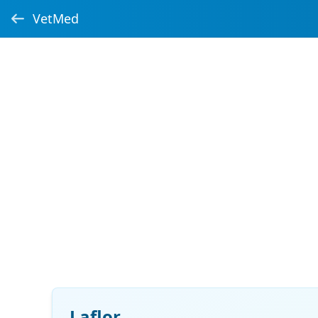
VetMed
Laflor