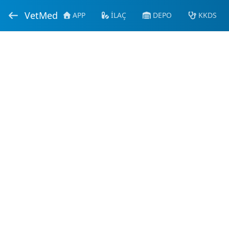
VetMed
APP
İLAÇ
DEPO
KKDS