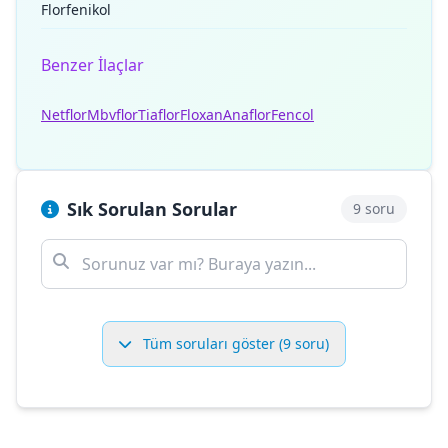
Florfenikol
Benzer İlaçlar
Netflor
Mbvflor
Tiaflor
Floxan
Anaflor
Fencol
Sık Sorulan Sorular
9 soru
Tüm soruları göster (9 soru)