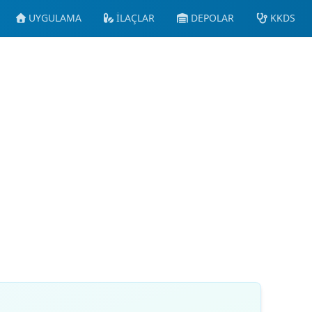
UYGULAMA
İLAÇLAR
DEPOLAR
KKDS