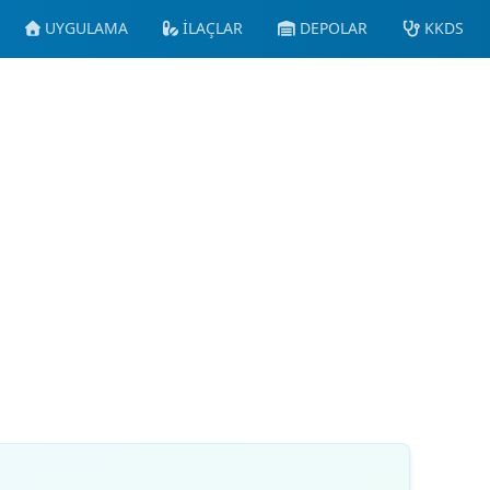
UYGULAMA
İLAÇLAR
DEPOLAR
KKDS