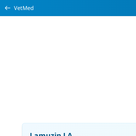
VetMed
Lamuzin LA