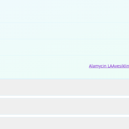
Alamycin LA
Avesikli