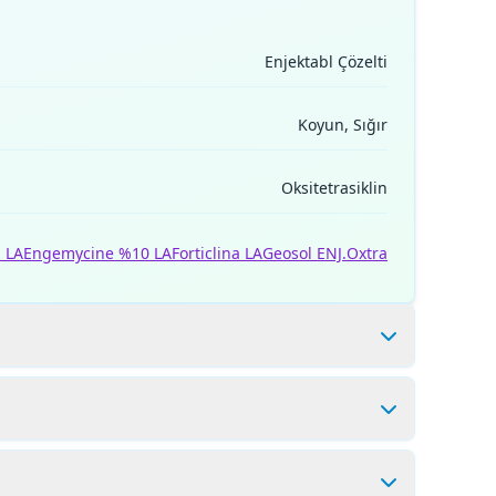
Enjektabl Çözelti
Koyun, Sığır
Oksitetrasiklin
n LA
Engemycine %10 LA
Forticlina LA
Geosol ENJ.
Oxtra