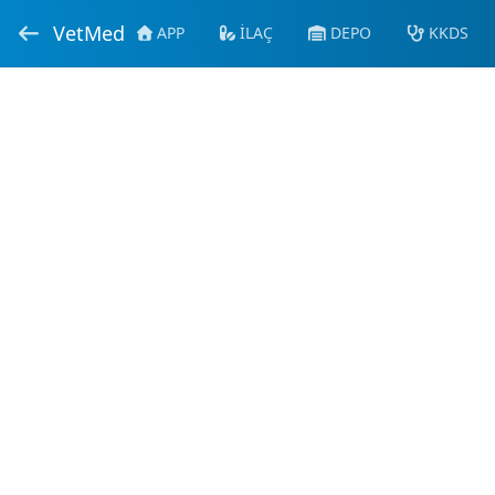
VetMed
APP
İLAÇ
DEPO
KKDS