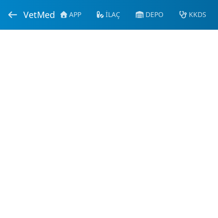
VetMed
APP
İLAÇ
DEPO
KKDS