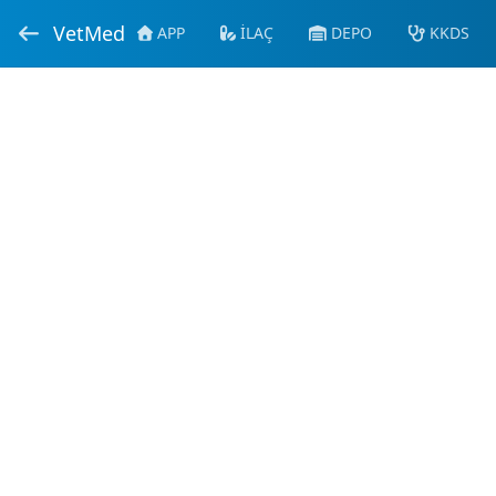
VetMed
APP
İLAÇ
DEPO
KKDS