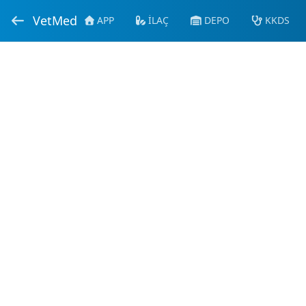
VetMed
APP
İLAÇ
DEPO
KKDS