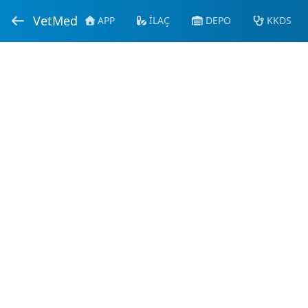
VetMed
APP
İLAÇ
DEPO
KKDS